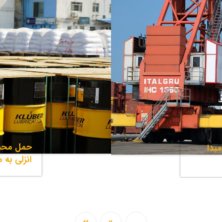
حمل محمو
بدا
انزلی به 