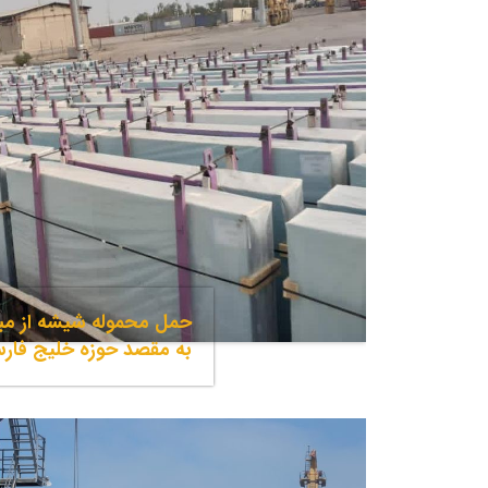
حمل محموله شیشه از مبد
به مقصد حوزه خلیج فار