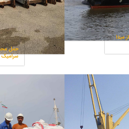
 مبدا
حمل محم
سرامیک از