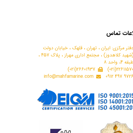
اعات تماس
فتر مرکزی: ایران ، تهران ، قلهک ، خیابان دولت
(شهید کلاهدوز) ، مجتمع اداری مهراز ، پلاک 457 ،
بقه 4، واحد 8
26601937(021)
22611570(021
info@mahfamarine.com
9726 497 091