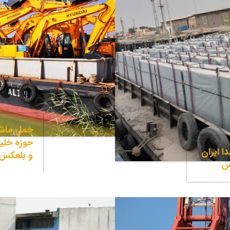
حمل ماشی
حوزه خلی
ا ایران
و بلعکس
س