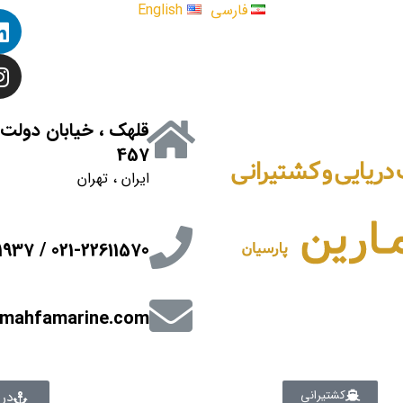
فارسی
English
قلهک ، خیابان دولت 
457
ایران ، تهران
021-22611570 / 021-26601937
mahfamarine.com
کشتیرانی
دری